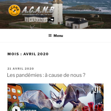
Aller
au
contenu
principal
ACANB
Association Conservatoire de l'Abeille Noire Bretonne
Menu
MOIS :
AVRIL 2020
PUBLIÉ
21 AVRIL 2020
LE
Les pandémies : à cause de nous ?