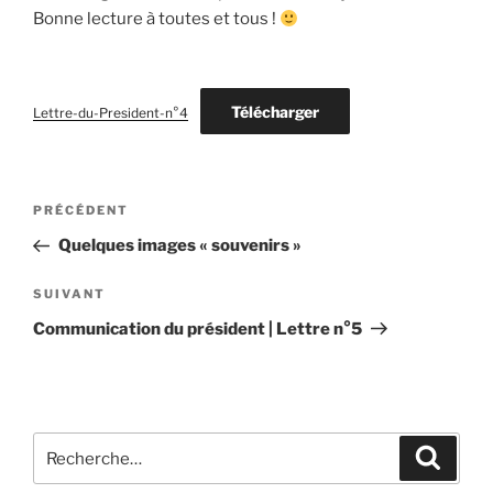
Bonne lecture à toutes et tous !
Télécharger
Lettre-du-President-n°4
Navigation
Article
PRÉCÉDENT
de
précédent
Quelques images « souvenirs »
l’article
Article
SUIVANT
suivant
Communication du président | Lettre n°5
Recherche
Recher
pour