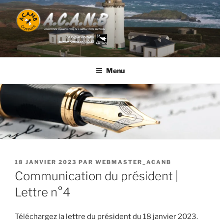
Aller
au
contenu
principal
ACANB
Association Conservatoire de l'Abeille Noire Bretonne
Menu
PUBLIÉ
18 JANVIER 2023
PAR
WEBMASTER_ACANB
LE
Communication du président |
Lettre n°4
Téléchargez la lettre du président du 18 janvier 2023.